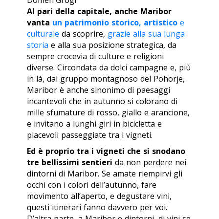
Al pari della capitale, anche Maribor
vanta
un patrimonio storico, artistico
e
culturale
da scoprire,
grazie alla sua lunga
storia
e alla sua posizione strategica, da
sempre crocevia di culture e religioni
diverse. Circondata da dolci campagne e, più
in là, dal gruppo montagnoso del Pohorje,
Maribor è anche sinonimo di paesaggi
incantevoli che in autunno si colorano di
mille sfumature di rosso, giallo e arancione,
e invitano a lunghi giri in bicicletta e
piacevoli passeggiate tra i vigneti.
Ed è proprio tra i vigneti che si snodano
tre bellissimi sentieri
da non perdere nei
dintorni di Maribor. Se amate riempirvi gli
occhi con i colori dell’autunno, fare
movimento all’aperto, e degustare vini,
questi itinerari fanno davvero per voi.
D’altra parte, a Maribor e dintorni, di vini se