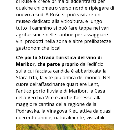
di Ruše e Zreče prima di addentrarsi per
qualche chilometro verso nord e ripiegare di
nuovo a sud. A Ruše si può visitare un
museo dedicato alla viticoltura, e lungo
tutto il cammino si può fare tappa nei vari
agriturismi e nelle cantine per assaggiare i
vini prodotti nella zona e altre prelibatezze
gastronomiche locali.
C’è poi la Strada turistica del vino di
Maribor, che parte proprio
dall’edificio
sulla cui facciata candida è abbarbicata la
Stara trta, la vite più antica del mondo. Nel
cuore dell’affascinante quartiere Lent,
l’antico porto fluviale di Maribor, la Casa
della Vecchia Vite è anche l’accesso alla
maggiore cantina della regione della
Podravska, la Vinagova Klet, attiva da quasi
duecento anni e, naturalmente, visitabile.