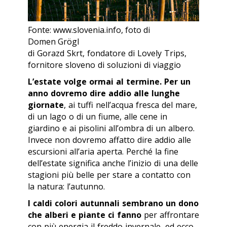
Fonte: www.slovenia.info, foto di
Domen Grögl
di Gorazd Skrt, fondatore di Lovely Trips,
fornitore sloveno di soluzioni di viaggio
L’estate volge ormai al termine. Per un
anno dovremo dire addio alle lunghe
giornate
, ai tuffi nell’acqua fresca del mare,
di un lago o di un fiume, alle cene in
giardino e ai pisolini all’ombra di un albero.
Invece non dovremo affatto dire addio alle
escursioni all’aria aperta. Perché la fine
dell’estate significa anche l’inizio di una delle
stagioni più belle per stare a contatto con
la natura: l’autunno.
I caldi colori autunnali sembrano un dono
che alberi e piante ci fanno
per affrontare
con più energia il freddo invernale, ed ecco