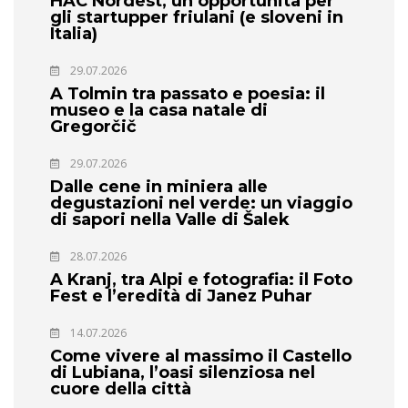
HAC Nordest, un’opportunità per
gli startupper friulani (e sloveni in
Italia)
29.07.2026
A Tolmin tra passato e poesia: il
museo e la casa natale di
Gregorčič
29.07.2026
Dalle cene in miniera alle
degustazioni nel verde: un viaggio
di sapori nella Valle di Šalek
28.07.2026
A Kranj, tra Alpi e fotografia: il Foto
Fest e l’eredità di Janez Puhar
14.07.2026
Come vivere al massimo il Castello
di Lubiana, l’oasi silenziosa nel
cuore della città