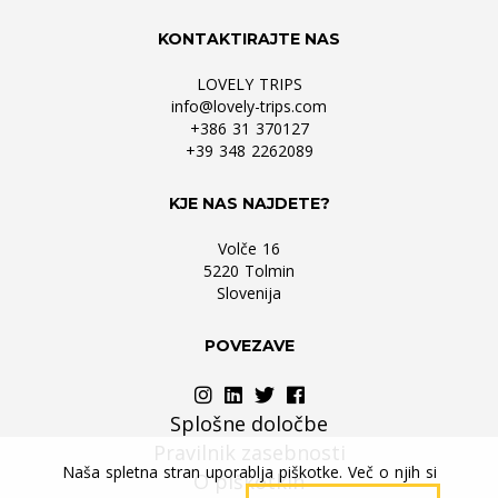
KONTAKTIRAJTE NAS
LOVELY TRIPS
info@lovely-trips.com
+386 31 370127
+39 348 2262089
KJE NAS NAJDETE?
Volče 16
5220 Tolmin
Slovenija
POVEZAVE
Splošne določbe
Pravilnik zasebnosti
Naša spletna stran uporablja piškotke. Več o njih si
O piškotkih