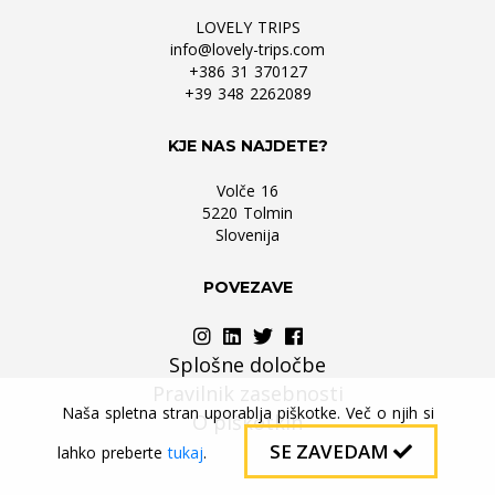
LOVELY TRIPS
info@lovely-trips.com
+386 31 370127
+39 348 2262089
KJE NAS NAJDETE?
Volče 16
5220 Tolmin
Slovenija
POVEZAVE
Splošne določbe
Pravilnik zasebnosti
Naša spletna stran uporablja piškotke. Več o njih si
O piškotkih
SE ZAVEDAM
lahko preberte
tukaj
.