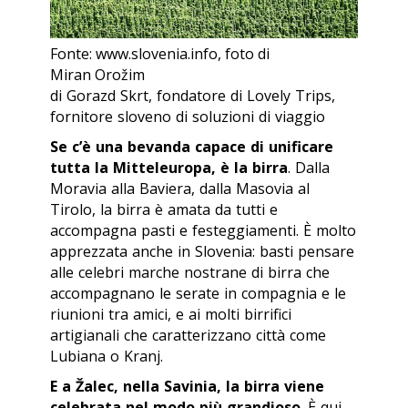
Fonte: www.slovenia.info, foto di
Miran Orožim
di Gorazd Skrt, fondatore di Lovely Trips,
fornitore sloveno di soluzioni di viaggio
Se c’è una bevanda capace di unificare
tutta la Mitteleuropa, è la birra
. Dalla
Moravia alla Baviera, dalla Masovia al
Tirolo, la birra è amata da tutti e
accompagna pasti e festeggiamenti. È molto
apprezzata anche in Slovenia: basti pensare
alle celebri marche nostrane di birra che
accompagnano le serate in compagnia e le
riunioni tra amici, e ai molti birrifici
artigianali che caratterizzano città come
Lubiana o Kranj.
E a Žalec, nella Savinia, la birra viene
celebrata nel modo più grandioso
. È qui