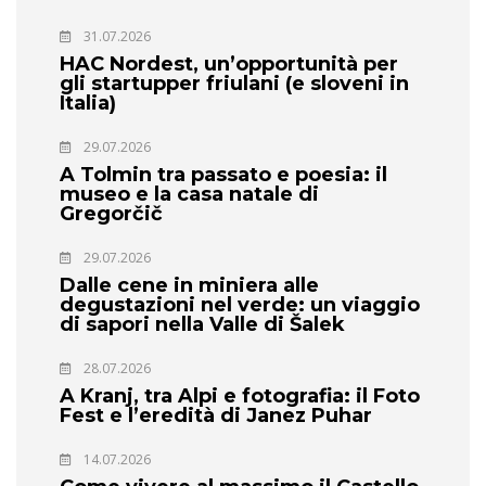
31.07.2026
HAC Nordest, un’opportunità per
gli startupper friulani (e sloveni in
Italia)
29.07.2026
A Tolmin tra passato e poesia: il
museo e la casa natale di
Gregorčič
29.07.2026
Dalle cene in miniera alle
degustazioni nel verde: un viaggio
di sapori nella Valle di Šalek
28.07.2026
A Kranj, tra Alpi e fotografia: il Foto
Fest e l’eredità di Janez Puhar
14.07.2026