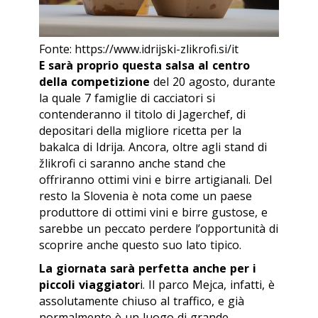
Fonte: https://www.idrijski-zlikrofi.si/it
E sarà proprio questa salsa al centro
della competizione
del 20 agosto, durante
la quale 7 famiglie di cacciatori si
contenderanno il titolo di Jagerchef, di
depositari della migliore ricetta per la
bakalca di Idrija. Ancora, oltre agli stand di
žlikrofi ci saranno anche stand che
offriranno ottimi vini e birre artigianali. Del
resto la Slovenia è nota come un paese
produttore di ottimi vini e birre gustose, e
sarebbe un peccato perdere l’opportunità di
scoprire anche questo suo lato tipico.
La giornata sarà perfetta anche per i
piccoli viaggiator
i. Il parco Mejca, infatti, è
assolutamente chiuso al traffico, e già
normalmente è un luogo di grande