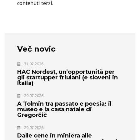
contenuti terzi.
Več novic
31.07.2026
HAC Nordest, un’opportunità per
gli startupper friulani (e sloveni in
Italia)
29.07.2026
A Tolmin tra passato e poesia: il
museo e la casa natale di
Gregorčič
29.07.2026
Dalle cene in miniera alle