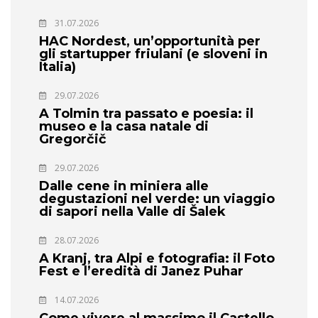
31.07.2026
HAC Nordest, un’opportunità per
gli startupper friulani (e sloveni in
Italia)
29.07.2026
A Tolmin tra passato e poesia: il
museo e la casa natale di
Gregorčič
29.07.2026
Dalle cene in miniera alle
degustazioni nel verde: un viaggio
di sapori nella Valle di Šalek
28.07.2026
A Kranj, tra Alpi e fotografia: il Foto
Fest e l’eredità di Janez Puhar
14.07.2026
Come vivere al massimo il Castello