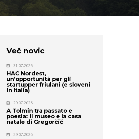
Več novic
31.07.2026
HAC Nordest,
un’opportunità per gli
startupper friulani (e sloveni
in Italia)
29.07.2026
A Tolmin tra passato e
poesia: il museo e la casa
natale di Gregorčič
29.07.2026