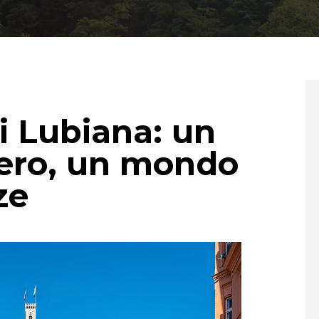
di Lubiana: un
ero, un mondo
ze