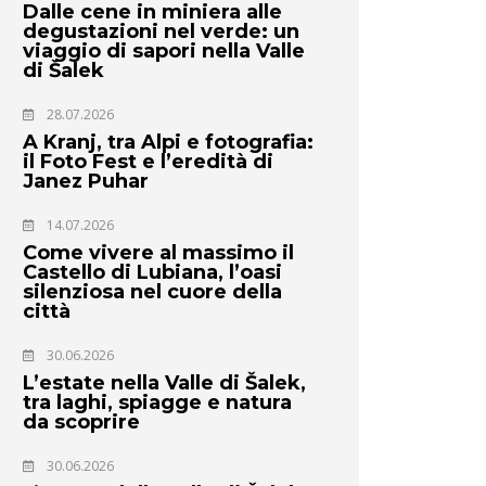
Dalle cene in miniera alle
degustazioni nel verde: un
viaggio di sapori nella Valle
di Šalek
28.07.2026
A Kranj, tra Alpi e fotografia:
il Foto Fest e l’eredità di
Janez Puhar
14.07.2026
Come vivere al massimo il
Castello di Lubiana, l’oasi
silenziosa nel cuore della
città
30.06.2026
L’estate nella Valle di Šalek,
tra laghi, spiagge e natura
da scoprire
30.06.2026