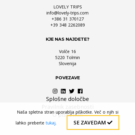
LOVELY TRIPS
info@lovely-trips.com
+386 31 370127
+39 348 2262089
KJE NAS NAJDETE?
Volče 16
5220 Tolmin
Slovenija
POVEZAVE
Splošne določbe
Pravilnik zasebnosti
Naša spletna stran uporablja piškotke. Več o njih si
O piškotkih
SE ZAVEDAM
lahko preberte
tukaj
.