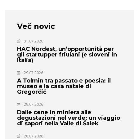
Več novic
31.07.2026
HAC Nordest, un’opportunità per
gli startupper friulani (e sloveni in
Italia)
29.07.2026
A Tolmin tra passato e poesia: il
museo e la casa natale di
Gregorčič
29.07.2026
Dalle cene in miniera alle
degustazioni nel verde: un viaggio
di sapori nella Valle di Šalek
28.07.2026