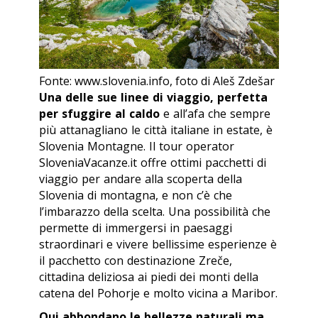
Fonte: www.slovenia.info, foto di Aleš Zdešar
Una delle sue linee di viaggio, perfetta
per sfuggire al caldo
e all’afa che sempre
più attanagliano le città italiane in estate, è
Slovenia Montagne. Il tour operator
SloveniaVacanze.it offre ottimi pacchetti di
viaggio per andare alla scoperta della
Slovenia di montagna, e non c’è che
l’imbarazzo della scelta. Una possibilità che
permette di immergersi in paesaggi
straordinari e vivere bellissime esperienze è
il pacchetto con destinazione Zreče,
cittadina deliziosa ai piedi dei monti della
catena del Pohorje e molto vicina a Maribor.
Qui abbondano le bellezze naturali ma