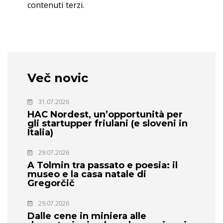
contenuti terzi.
Več novic
31.07.2026
HAC Nordest, un’opportunità per
gli startupper friulani (e sloveni in
Italia)
29.07.2026
A Tolmin tra passato e poesia: il
museo e la casa natale di
Gregorčič
29.07.2026
Dalle cene in miniera alle