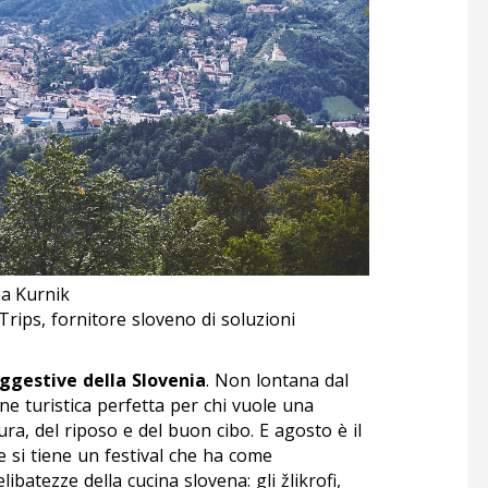
na Kurnik
Trips, fornitore sloveno di soluzioni
uggestive della Slovenia
. Non lontana dal
one turistica perfetta per chi vuole una
ura, del riposo e del buon cibo. E agosto è il
e si tiene un festival che ha come
elibatezze della cucina slovena: gli
žlikrofi
,