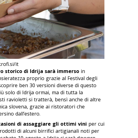
ofi.si/it
o storico di Idrija sarà immerso
in
sieratezza proprio grazie al Festival degli
 scoprire ben 30 versioni diverse di questo
 solo di Idrija ormai, ma di tutta la
ti ravioletti si tratterà, bensì anche di altre
ca slovena, grazie ai ristoratori che
rsino dall’estero.
ioni di assaggiare gli ottimi vini
per cui
dotti di alcuni birrifici artigianali noti per