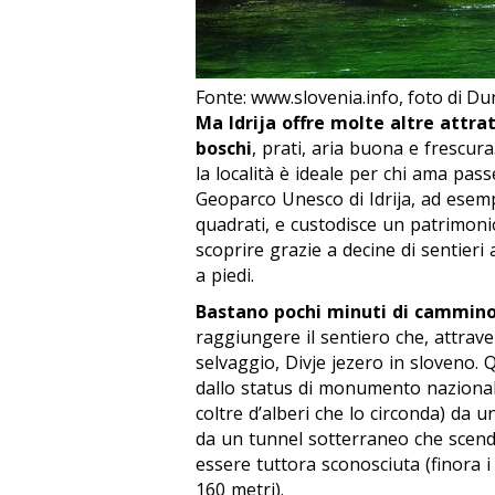
Fonte: www.slovenia.info, foto di 
Ma Idrija offre molte altre attrat
boschi
, prati, aria buona e frescur
la località è ideale per chi ama pass
Geoparco Unesco di Idrija, ad esemp
quadrati, e custodisce un patrimonio
scoprire grazie a decine di sentieri 
a piedi.
Bastano pochi minuti di cammino d
raggiungere il sentiero che, attrav
selvaggio,
Divje jezero
in sloveno. Q
dallo status di monumento nazionale 
coltre d’alberi che lo circonda) da u
da un tunnel sotterraneo che scen
essere tuttora sconosciuta (finora 
160 metri).