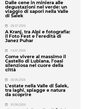
Dalle cene in miniera alle
degustazioni nel verde: un
viaggio di sapori nella Valle
di Šalek
28.07.2026
A Kranj, tra Alpi e fotografia:
il Foto Fest e l’eredità di
Janez Puhar
14.07.2026
Come vivere al massimo il
Castello di Lubiana, l’oasi
silenziosa nel cuore della
città
30.06.2026
L’estate nella Valle di Šalek,
tra laghi, spiagge e natura
da scoprire
30.06.2026