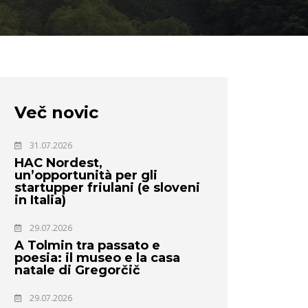
Več novic
31.07.2026
HAC Nordest,
un’opportunità per gli
startupper friulani (e sloveni
in Italia)
29.07.2026
A Tolmin tra passato e
poesia: il museo e la casa
natale di Gregorčič
29.07.2026