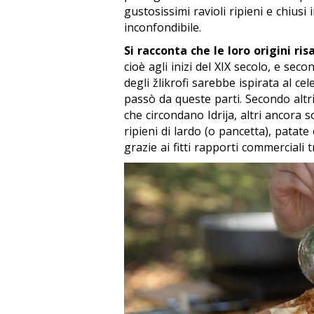
gustosissimi ravioli ripieni e chius
inconfondibile.
Si racconta che le loro origini ris
cioè agli inizi del XIX secolo, e sec
degli
žlikrofi
sarebbe ispirata al cel
passò da queste parti. Secondo altr
che circondano Idrija, altri ancora s
ripieni di lardo (o pancetta), patat
grazie ai fitti rapporti commerciali tra