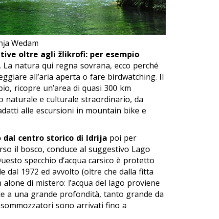
Dunja Wedam
tive oltre agli
žlikrofi
: per esempio
a. La natura qui regna sovrana, ecco perché
eggiare all’aria aperta o fare birdwatching. Il
io, ricopre un’area di quasi 300 km
 naturale e culturale straordinario, da
adatti alle escursioni in mountain bike e
al centro storico di Idrija
poi per
erso il bosco, conduce al suggestivo Lago
uesto specchio d’acqua carsico è protetto
dal 1972 ed avvolto (oltre che dalla fitta
n alone di mistero: l’acqua del lago proviene
de a una grande profondità, tanto grande da
i sommozzatori sono arrivati fino a