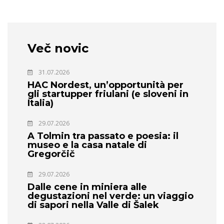
Več novic
31.07.2026
HAC Nordest, un’opportunità per
gli startupper friulani (e sloveni in
Italia)
29.07.2026
A Tolmin tra passato e poesia: il
museo e la casa natale di
Gregorčič
29.07.2026
Dalle cene in miniera alle
degustazioni nel verde: un viaggio
di sapori nella Valle di Šalek