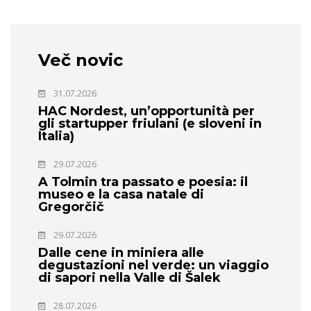
Več novic
31.07.2026
HAC Nordest, un’opportunità per
gli startupper friulani (e sloveni in
Italia)
29.07.2026
A Tolmin tra passato e poesia: il
museo e la casa natale di
Gregorčič
29.07.2026
Dalle cene in miniera alle
degustazioni nel verde: un viaggio
di sapori nella Valle di Šalek
28.07.2026