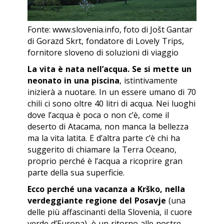
Fonte: www.slovenia.info, foto di Jošt Gantar
di Gorazd Skrt, fondatore di Lovely Trips,
fornitore sloveno di soluzioni di viaggio
La vita è nata nell’acqua. Se si mette un
neonato in una piscina
, istintivamente
inizierà a nuotare. In un essere umano di 70
chili ci sono oltre 40 litri di acqua. Nei luoghi
dove l’acqua è poca o non c’è, come il
deserto di Atacama, non manca la bellezza
ma la vita latita. E d’altra parte c’è chi ha
suggerito di chiamare la Terra Oceano,
proprio perché è l’acqua a ricoprire gran
parte della sua superficie.
Ecco perché una vacanza a Krško, nella
verdeggiante regione del Posavje
(una
delle più affascinanti della Slovenia, il cuore
verde d’Europa), è un ritorno alle nostre