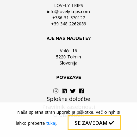
LOVELY TRIPS
info@lovely-trips.com
+386 31 370127
+39 348 2262089
KJE NAS NAJDETE?
Volče 16
5220 Tolmin
Slovenija
POVEZAVE
Splošne določbe
Pravilnik zasebnosti
Naša spletna stran uporablja piškotke. Več o njih si
O piškotkih
SE ZAVEDAM
lahko preberte
tukaj
.