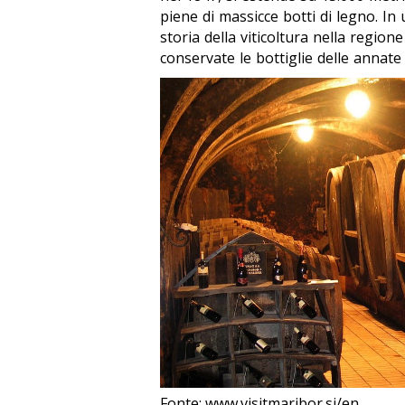
piene di massicce botti di legno. In
storia della viticoltura nella regio
conservate le bottiglie delle annate 
Fonte: www.visitmaribor.si/en