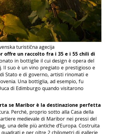
venska turistična agecija
 offre un raccolto fra i 35 e i 55 chili di
onato in bottiglie il cui design è opera del
 Il suo è un vino pregiato e prestigioso e
di Stato e di governo, artisti rinomati e
lovenia. Una bottiglia, ad esempio, fu
l Duca di Edimburgo quando visitarono
Trta se Maribor è la destinazione perfetta
ltura. Perché, proprio sotto alla Casa della
quartiere medievale di Maribor nei pressi del
ag, una delle più antiche d’Europa. Costruita
quadrati e per oltre 2 chilometri di gallerie