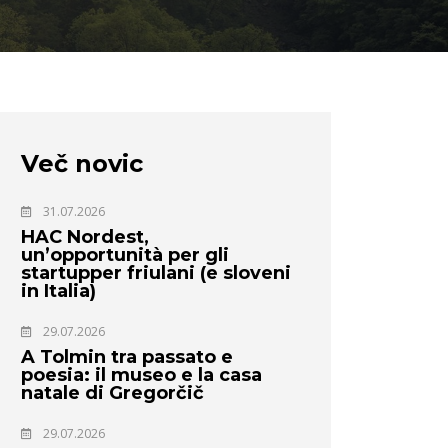
Več novic
31.07.2026
HAC Nordest,
un’opportunità per gli
startupper friulani (e sloveni
in Italia)
29.07.2026
A Tolmin tra passato e
poesia: il museo e la casa
natale di Gregorčič
29.07.2026