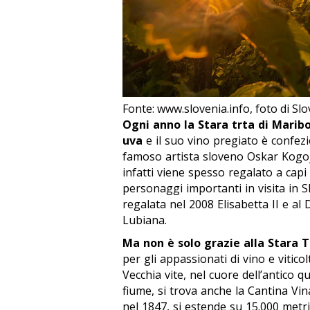
Fonte: www.slovenia.info, foto di Slo
Ogni anno la
Stara trta
di Maribor
uva
e il suo vino pregiato è confezi
famoso artista sloveno Oskar Kogoj.
infatti viene spesso regalato a capi 
personaggi importanti in visita in S
regalata nel 2008 Elisabetta II e a
Lubiana.
Ma non è solo grazie alla Stara 
per gli appassionati di vino e vitico
Vecchia vite, nel cuore dell’antico 
fiume, si trova anche la Cantina Vin
nel 1847, si estende su 15.000 metri 