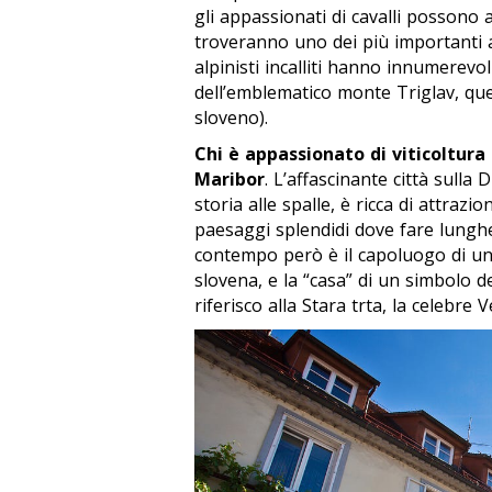
gli appassionati di cavalli possono
troveranno uno dei più importanti a
alpinisti incalliti hanno innumerevoli
dell’emblematico monte Triglav, quel
sloveno).
Chi è appassionato di viticoltura
Maribor
. L’affascinante città sulla
storia alle spalle, è ricca di attrazio
paesaggi splendidi dove fare lunghe 
contempo però è il capoluogo di un’
slovena, e la “casa” di un simbolo del
riferisco alla
Stara trta
, la celebre V