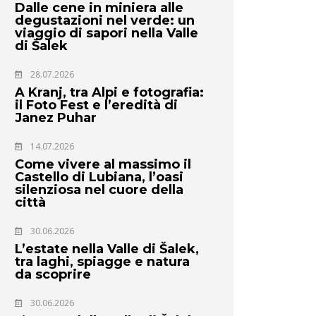
Dalle cene in miniera alle
degustazioni nel verde: un
viaggio di sapori nella Valle
di Šalek
28.07.2026
A Kranj, tra Alpi e fotografia:
il Foto Fest e l’eredità di
Janez Puhar
14.07.2026
Come vivere al massimo il
Castello di Lubiana, l’oasi
silenziosa nel cuore della
città
30.06.2026
L’estate nella Valle di Šalek,
tra laghi, spiagge e natura
da scoprire
30.06.2026