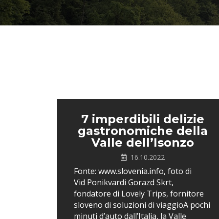
7 imperdibili delizie
gastronomiche della
Valle dell’Isonzo
16.10.2022
Fonte: www.slovenia.info, foto di
Vid Ponikvardi Gorazd Skrt,
fondatore di Lovely Trips, fornitore
sloveno di soluzioni di viaggioA pochi
minuti d’auto dall’Italia, la Valle