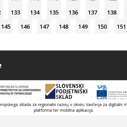
2
133
134
135
136
137
138
145
146
147
148
149
150
151
e
ropskega sklada za regionalni razvoj v okviru Vavčerja za digitalni m
platforma ter mobilna aplikacija.