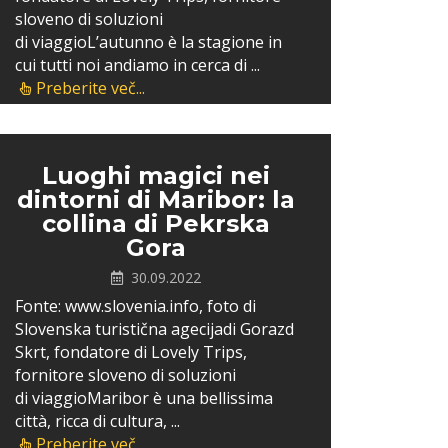
sloveno di soluzioni
di viaggioL’autunno è la stagione in
cui tutti noi andiamo in cerca di ...
Preberite več...
Luoghi magici nei
dintorni di Maribor: la
collina di Pekrska
Gora
30.09.2022
Fonte: www.slovenia.info, foto di
Slovenska turistična agecijadi Gorazd
Skrt, fondatore di Lovely Trips,
fornitore sloveno di soluzioni
di viaggioMaribor è una bellissima
città, ricca di cultura, ...
Preberite več...