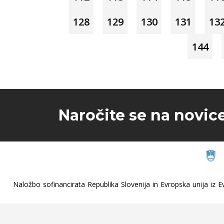
128
129
130
131
13
144
Naročite se na novic
Naložbo sofinancirata Republika Slovenija in Evropska unija iz Ev